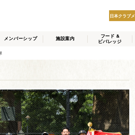
日本クラブメ
フード &
メンバーシップ
施設案内
ビバレッジ
THE NIPPON CLUB
野球
メンバーシップの種
会員へのサービス
会員特典
入会方法
NEWS
類