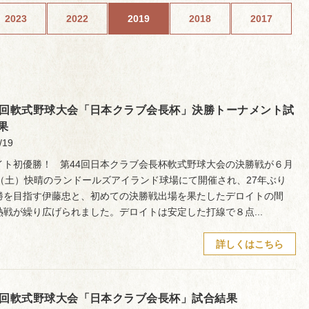
2023
2022
2019
2018
2017
4回軟式野球大会「日本クラブ会長杯」決勝トーナメント試
果
/19
イト初優勝！ 第44回日本クラブ会長杯軟式野球大会の決勝戦が６月
日（土）快晴のランドールズアイランド球場にて開催され、27年ぶり
勝を目指す伊藤忠と、初めての決勝戦出場を果たしたデロイトの間
熱戦が繰り広げられました。デロイトは安定した打線で８点...
詳しくはこちら
4回軟式野球大会「日本クラブ会長杯」試合結果