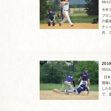
06/12
今年
ブロ
の覇
ナシ
共、三
20
05/11
日本
開催
した
で、