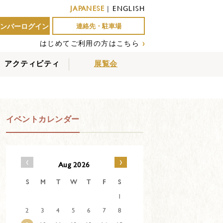
JAPANESE
|
ENGLISH
ンバーログイン
連絡先・駐車場
はじめてご利用の方はこちら
›
アクティビティ
展覧会
屋外アクティビティ
室内アクティビティ
EVENTS
イベントカレンダー
‹
›
Aug 2026
S
M
T
W
T
F
S
1
2
3
4
5
6
7
8