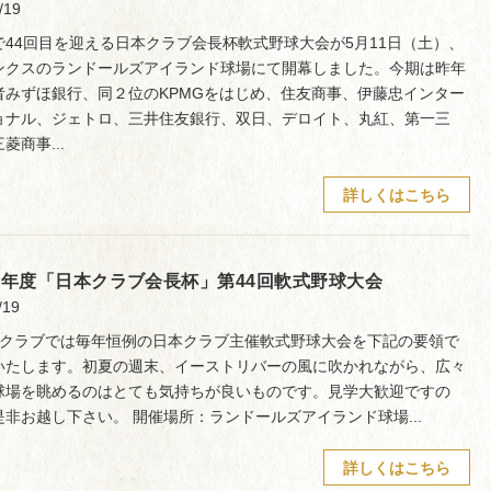
/19
で44回目を迎える日本クラブ会長杯軟式野球大会が5月11日（土）、
ンクスのランドールズアイランド球場にて開幕しました。今期は昨年
者みずほ銀行、同２位のKPMGをはじめ、住友商事、伊藤忠インター
ョナル、ジェトロ、三井住友銀行、双日、デロイト、丸紅、第一三
菱商事...
詳しくはこちら
19年度「日本クラブ会長杯」第44回軟式野球大会
/19
クラブでは毎年恒例の日本クラブ主催軟式野球大会を下記の要領で
いたします。初夏の週末、イーストリバーの風に吹かれながら、広々
球場を眺めるのはとても気持ちが良いものです。見学大歓迎ですの
是非お越し下さい。 開催場所：ランドールズアイランド球場...
詳しくはこちら