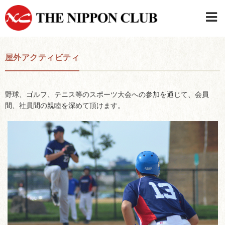
JAPANESE
|
ENGLISH
屋外アクティビティ
日本クラブメンバーログイン
連絡先・駐車場
はじめてご利用の方はこちら
›
野球、ゴルフ、テニス等のスポーツ大会への参加を通じて、会員
間、社員間の親睦を深めて頂けます。