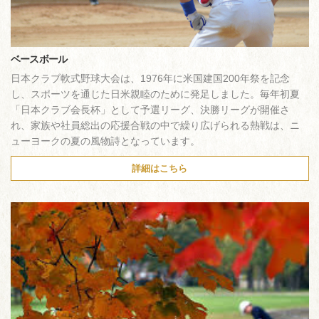
ベースボール
日本クラブ軟式野球大会は、1976年に米国建国200年祭を記念
し、スポーツを通じた日米親睦のために発足しました。毎年初夏
「日本クラブ会長杯」として予選リーグ、決勝リーグが開催さ
れ、家族や社員総出の応援合戦の中で繰り広げられる熱戦は、ニ
ューヨークの夏の風物詩となっています。
詳細はこちら