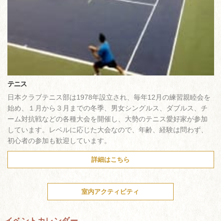
テニス
日本クラブテニス部は1978年設立され、毎年12月の練習親睦会を
始め、１月から３月までの冬季、男女シングルス、ダブルス、チ
ーム対抗戦などの各種大会を開催し、大勢のテニス愛好家が参加
しています。レベルに応じた大会なので、年齢、経験は問わず、
初心者の参加も歓迎しています。
詳細はこちら
室内アクティビティ
イベントカレンダー