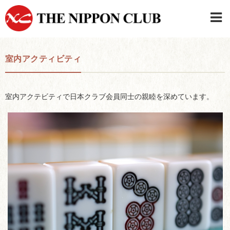
JAPANESE
|
ENGLISH
室内アクティビティ
日本クラブメンバーログイン
連絡先・駐車場
はじめてご利用の方はこちら
›
室内アクテビティで日本クラブ会員同士の親睦を深めています。