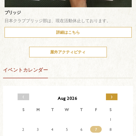
ブリッジ
日本クラブブリッジ部は、現在活動休止しております。
詳細はこちら
屋外アクティビティ
イベントカレンダー
‹
›
Aug 2026
S
M
T
W
T
F
S
1
2
3
4
5
6
7
8