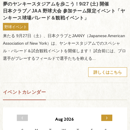
夢のヤンキースタジアムを歩こう！9/27 (土) 開催
日本クラブ／JAA 野球大会 参加チーム限定イベント「ヤ
ンキース球場パレード＆観戦イベント」
野球イベント
来たる 9月27日（土）、日本クラブとJAANY（Japanese American
Association of New York）は、ヤンキースタジアムでのスペシャ
ル・パレード＆試合観戦イベントを開催します！ 試合前には、プロ
選手がプレーするフィールドで選手たちを称える...
詳しくはこちら
イベントカレンダー
‹
›
Aug 2026