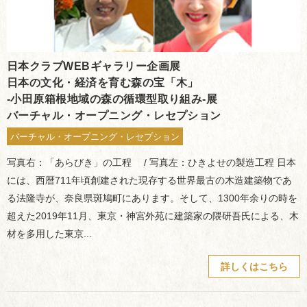
日本クラブWEBギャラリー企画展
日本の文化・経済を育む森の宝「木」
-小田原箱根地域の森の循環型取り組み-展
バーチャル・オープニング・レセプション
バーチャル・オープニング・レセプション
写真右：「あらびき」の工程 / 写真左：ひきよせの製造工程 日本
には、西暦711年頃創建された現存する世界最古の木造建築物であ
る法隆寺が、奈良県斑鳩町にあります。そして、1300年余りの時を
超えた2019年11月、東京・神宮外苑に建築家の隈研吾氏による、木
材を多用した東京...
詳しくはこちら