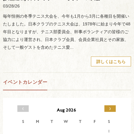
03/28/26
毎年恒例の冬季テニス大会を、今年も1月から3月に各種目を開催い
たしました。日本クラブのテニス大会は、1978年に始まり今年で48
年目となりますが、テニス部委員会、幹事ボランティアの皆様のご
協力により運営され、日本クラブ会員、会員企業社員とその家族、
そして一般ゲストを含めたテニス愛...
詳しくはこちら
イベントカレンダー
‹
›
Aug 2026
S
M
T
W
T
F
S
1