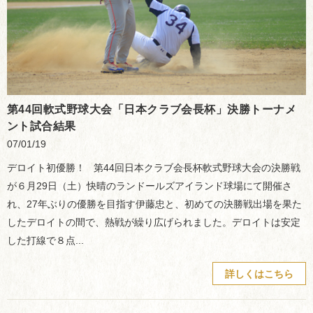
第44回軟式野球大会「日本クラブ会長杯」決勝トーナメ
ント試合結果
07/01/19
デロイト初優勝！ 第44回日本クラブ会長杯軟式野球大会の決勝戦
が６月29日（土）快晴のランドールズアイランド球場にて開催さ
れ、27年ぶりの優勝を目指す伊藤忠と、初めての決勝戦出場を果た
したデロイトの間で、熱戦が繰り広げられました。デロイトは安定
した打線で８点...
詳しくはこちら