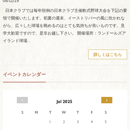
05/11/19
日本クラブでは毎年恒例の日本クラブ主催軟式野球大会を下記の要
領で開催いたします。初夏の週末、イーストリバーの風に吹かれな
がら、広々した球場を眺めるのはとても気持ちが良いものです。見
学大歓迎ですので、是非お越し下さい。 開催場所：ランドールズア
イランド球場...
詳しくはこちら
イベントカレンダー
‹
›
Jul 2025
S
M
T
W
T
F
S
1
2
3
4
5