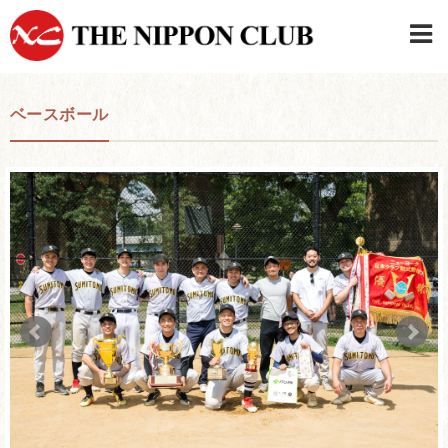
JAPANESE
|
ENGLISH
ベースボール
日本クラブメンバーログイン
連絡先・駐車場
はじめてご利用の方はこちら
›