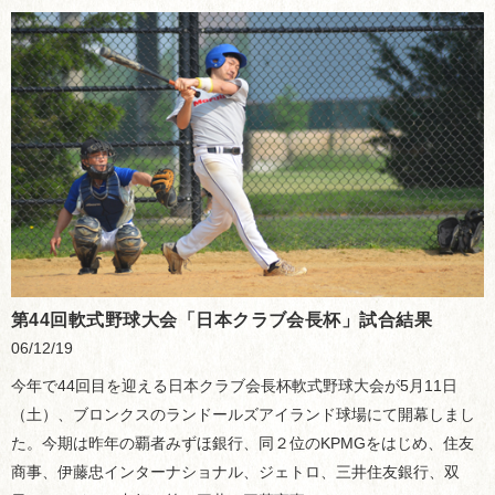
第44回軟式野球大会「日本クラブ会長杯」試合結果
06/12/19
今年で44回目を迎える日本クラブ会長杯軟式野球大会が5月11日
（土）、ブロンクスのランドールズアイランド球場にて開幕しまし
た。今期は昨年の覇者みずほ銀行、同２位のKPMGをはじめ、住友
商事、伊藤忠インターナショナル、ジェトロ、三井住友銀行、双