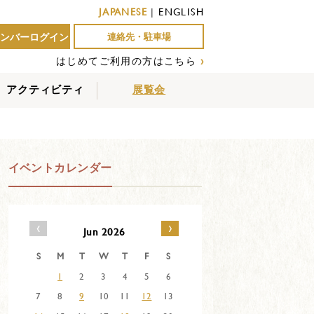
JAPANESE
|
ENGLISH
ンバーログイン
連絡先・駐車場
はじめてご利用の方はこちら
›
アクティビティ
展覧会
屋外アクティビティ
室内アクティビティ
EVENTS
イベントカレンダー
‹
›
Jun 2026
S
M
T
W
T
F
S
1
2
3
4
5
6
7
8
9
10
11
12
13