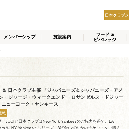
日本クラブメ
フード &
メンバーシップ
施設案内
ビバレッジ
THE NIPPON CLUB
ント
メンバーシップの種
会員へのサービス
会員特典
入会方法
NEWS
類
CI ＆ 日本クラブ主催 「ジャパニーズ＆ジャパニーズ・アメ
ン・ジャージ・ウィークエンド」 ロサンゼルス・ドジャー
対 ニューヨーク・ヤンキース
観戦
、JCCIと日本クラブはNew York Yankeesのご協力を得て、LA
gers 対 NY Yankeesのシリーズ、3試合いずれかのチケットをご購入