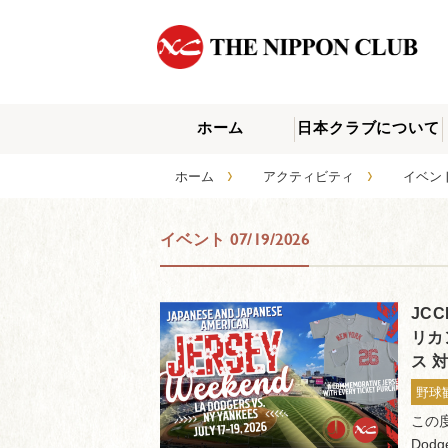
ホーム
日本クラブについて
›
›
ホーム
アクティビティ
イベ
イベント 07/19/2026
JC
リカ
ス 
野球
この度
Dod