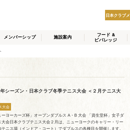
日本クラブメ
フード &
メンバーシップ
施設案内
ビバレッジ
THE NIPPON CLUB
ント
メンバーシップの種
会員へのサービス
会員特典
入会方法
NEWS
類
24年シーズン・日本クラブ冬季テニス大会 ＜２月テニス大
ス大会
ューヨーカーズ杯」オープンダブルス A・B 大会 「資生堂杯」女子ダ
ス大会日本クラブテニス大会２月は、ニューヨークのキャリー・リー
内テニス場（インドア・コート）でダブルスの各種目を開催します。