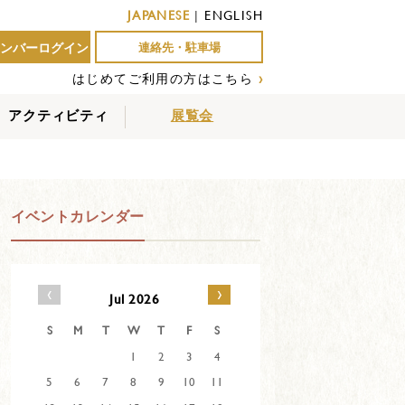
JAPANESE
|
ENGLISH
ンバーログイン
連絡先・駐車場
はじめてご利用の方はこちら
›
アクティビティ
展覧会
屋外アクティビティ
室内アクティビティ
EVENTS
イベントカレンダー
‹
›
Jul 2026
S
M
T
W
T
F
S
1
2
3
4
5
6
7
8
9
10
11