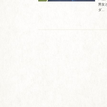
男女
ダ...