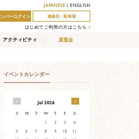
JAPANESE
|
ENGLISH
ンバーログイン
連絡先・駐車場
はじめてご利用の方はこちら
›
アクティビティ
展覧会
屋外アクティビティ
室内アクティビティ
EVENTS
イベントカレンダー
‹
›
Jul 2026
S
M
T
W
T
F
S
1
2
3
4
5
6
7
8
9
10
11