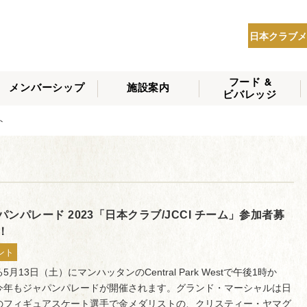
日本クラブメ
フード &
メンバーシップ
施設案内
ビバレッジ
THE NIPPON CLUB
ント
メンバーシップの種
会員へのサービス
会員特典
入会方法
NEWS
類
パンパレード 2023「日本クラブ/JCCI チーム」参加者募
！
ント
5月13日（土）にマンハッタンのCentral Park Westで午後1時か
今年もジャパンパレードが開催されます。グランド・マーシャルは日
のフィギュアスケート選手で金メダリストの、クリスティー・ヤマグ