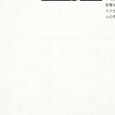
影響
スク
らの予.