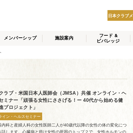
日本クラブメ
フード &
メンバーシップ
施設案内
ビバレッジ
THE NIPPON CLUB
ント
メンバーシップの種
会員へのサービス
会員特典
入会方法
NEWS
類
クラブ・米国日本人医師会（JMSA）共催 オンライン・ヘ
セミナー「頑張る女性にささげる！ー 40代から始める健
進プロジェクト」
ライン・ヘルスセミナー
器内科と産婦人科の女性医師二人が40歳代以降の女性の体の変化につ
お話します。心臓病と癌は女性の死因のトップ２で、女性ホルモンの