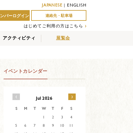
JAPANESE
|
ENGLISH
ンバーログイン
連絡先・駐車場
はじめてご利用の方はこちら
›
アクティビティ
展覧会
屋外アクティビティ
室内アクティビティ
EVENTS
イベントカレンダー
‹
›
Jul 2026
S
M
T
W
T
F
S
1
2
3
4
5
6
7
8
9
10
11