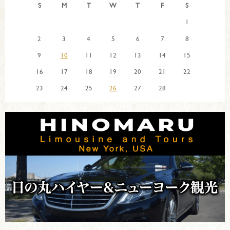
S
M
T
W
T
F
S
1
2
3
4
5
6
7
8
9
10
11
12
13
14
15
16
17
18
19
20
21
22
23
24
25
26
27
28